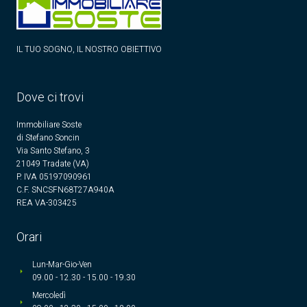
IL TUO SOGNO, IL NOSTRO OBIETTIVO
Dove ci trovi
Immobiliare Soste
di Stefano Soncin
Via Santo Stefano, 3
21049 Tradate (VA)
P. IVA 05197090961
C.F. SNCSFN68T27A940A
REA VA-303425
Orari
Lun-Mar-Gio-Ven
Dimmi di più su una proprietà
09.00 - 12.30 - 15.00 - 19.30
Mercoledì