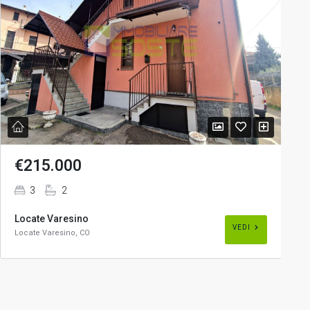
€215.000
3
2
Locate Varesino
VEDI
Locate Varesino, CO