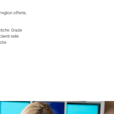
igliori offerte,
stiche. Grazie
lienti nelle
iche.