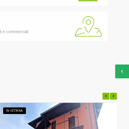
ali e commerciali
IN VETRINA
VENDITA