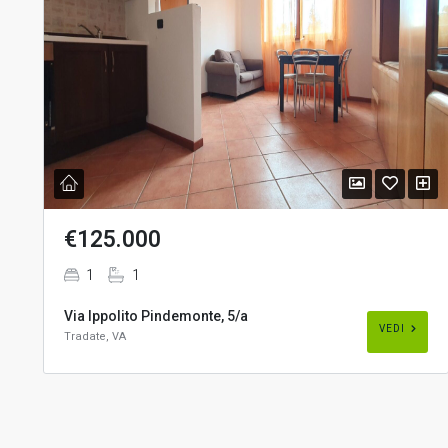
€125.000
1
1
Via Ippolito Pindemonte, 5/a
VEDI
Tradate, VA