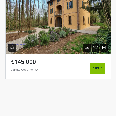
€145.000
VEDI
Lonate Ceppino, VA