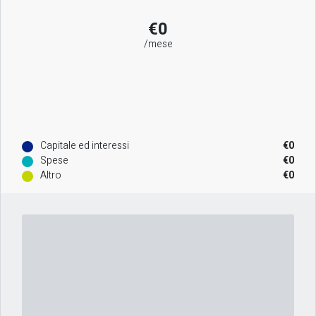
€0
/mese
Capitale ed interessi
€0
Spese
€0
Altro
€0