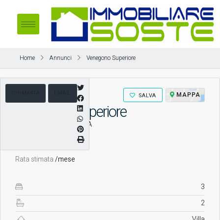
Home
Annunci
Venegono Superiore
CHIAMATA
EMAIL
MAPPA
SALVA
VENDITA
Venegono Superiore
Venegono Superiore, VA
Rata stimata
/mese
3
2
Villa