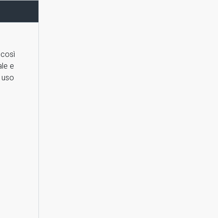
 così
le e
d uso