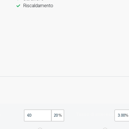
Riscaldamento
o
Tasso di interesse
%
%