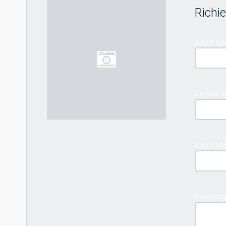
Richie
Il tuo 
La tua e
Il tuo t
Messag