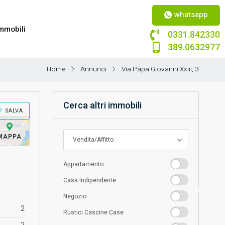
whatsapp
mmobili
0331.842330
389.0632977
Home
Annunci
Via Papa Giovanni Xxiii, 3
Cerca altri immobili
SALVA
MAPPA
Vendita/Affitto
Appartamento
Appartamento
Casa
Casa Indipendente
Indipendente
Negozio
Negozio
2
Rustici
Rustici Cascine Case
Cascine