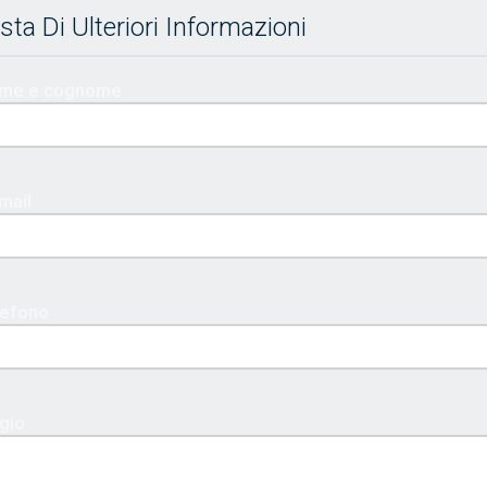
sta Di Ulteriori Informazioni
nome e cognome
mail
elefono
gio