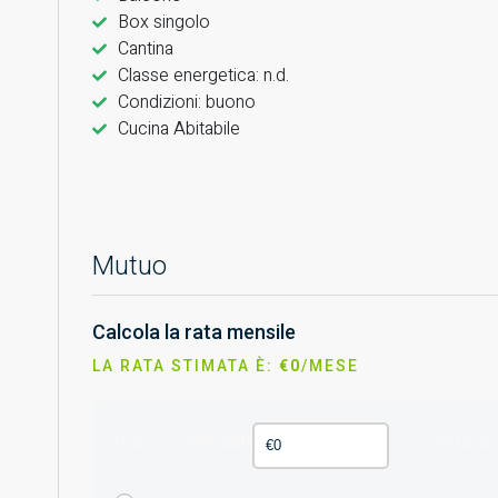
Box singolo
Cantina
Classe energetica: n.d.
Condizioni: buono
Cucina Abitabile
Mutuo
Calcola la rata mensile
LA RATA STIMATA È:
€0
/MESE
Prezzo immobile
Anticip