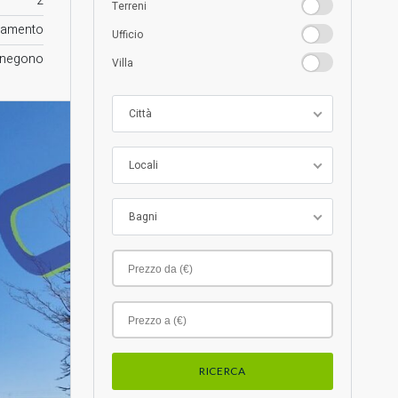
2
Terreni
Terreni
Case
tamento
Ufficio
Ufficio
enegono
Villa
Villa
Città
Locali
Bagni