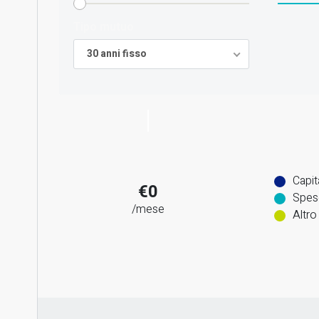
Tipo mutuo
30 anni fisso
Capit
€0
Spes
/mese
Altro