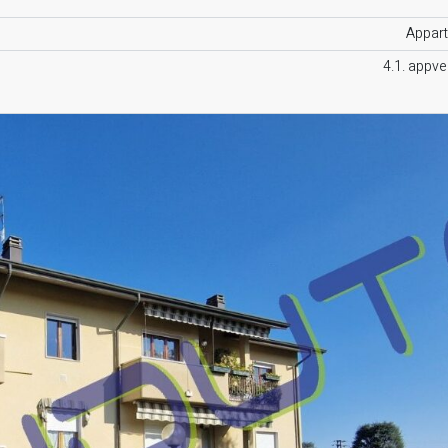
Appar
4.1. appv