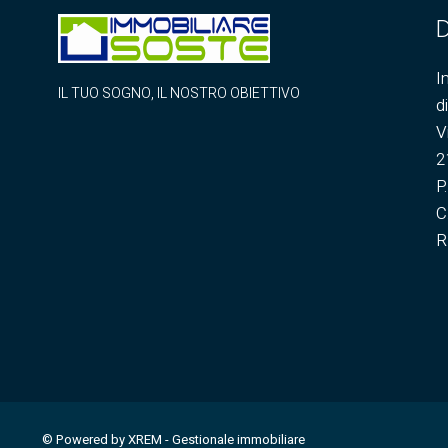
D
I
IL TUO SOGNO, IL NOSTRO OBIETTIVO
d
V
2
P
C
R
© Powered by XREM - Gestionale immobiliare