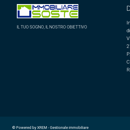
D
I
IL TUO SOGNO, IL NOSTRO OBIETTIVO
d
V
2
P
C
R
© Powered by XREM - Gestionale immobiliare